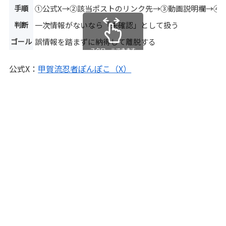
手順
①公式X→②該当ポストのリンク先→③動画説明欄→④
判断
一次情報がないなら「未確認」として扱う
ゴール
誤情報を踏まずに納得して離脱する
スクロールできます
公式X：
甲賀流忍者ぽんぽこ（X）