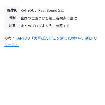
媒体例
KAI-YOU、Real Soundなど
役割
企画の位置づけを第三者視点で整理
注意
まとめブログより先に参照する
参考：
KAI-YOU「実写ぽんぽこを演じた嚩ᴴᴬᴷᵁ、新EPリ
リース」