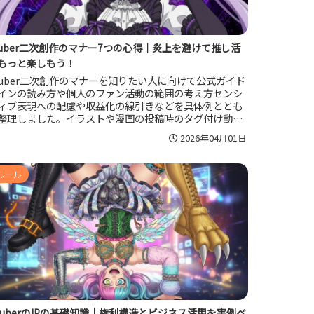
tuber二次創作のマナー7つの心得｜炎上を避けて推し活
もっと楽しもう！
tuber二次創作のマナーを知りたい人に向けて公式ガイド
インの読み方や個人のファン活動の範囲の考え方センシ
ィブ表現への配慮や収益化の線引きなどを具体例ととも
整理しました。イラストや漫画の投稿時のタグ付け動画
切り抜きで気を付けたい点炎上事例から学べるポイント
2026年04月01日
で解説し安心して推し活を続けるための心構えも紹介し
す。
ルール
TuberのIPの基礎知識｜権利構造とビジネス活用を実例ベ