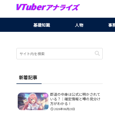
基礎知識
人物
事
新着記事
郡道の中身は公式に明かされて
いる？｜確定情報と噂の見分け
方がわかる！
2026年06月23日