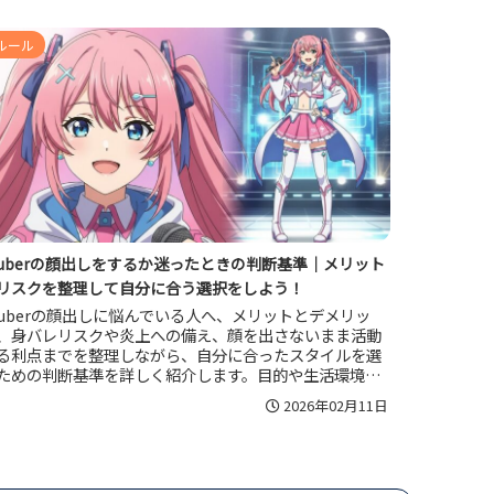
具体的に学べる内容です。
ルール
tuberの顔出しをするか迷ったときの判断基準｜メリット
リスクを整理して自分に合う選択をしよう！
tuberの顔出しに悩んでいる人へ、メリットとデメリッ
、身バレリスクや炎上への備え、顔を出さないまま活動
る利点までを整理しながら、自分に合ったスタイルを選
ための判断基準を詳しく紹介します。目的や生活環境、
ンタル面を踏まえた考え方と具体的なリスク対策を知る
2026年02月11日
とで、後悔しにくい顔出しの決断ができるようサポート
ます。