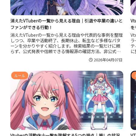
消えたVTuberの一覧から見える理由｜引退や卒業の違いと
V
ファンができる行動！
を
消えたVTuberの一覧から見える理由や代表的な事例を整理
V
しつつ、卒業や活動終了、長期休止、転生など多様なパタ
ラ
ーンを分かりやすく紹介します。検索結果の一覧だけに頼
テ
らず、公式発表や信頼できる情報源の確認方法、非公式ま
に
とめサイトとの付き合い方、ファンとしての記憶の残し方
や
2026年04月07日
や二次創作との距離感まで丁寧に解説し、推しが消えたよ
ま
うに感じたときに心を守りながら状況を受け止めるための
ま
ヒントをまとめました。
ルール
Vtuberの活動休止一覧を理解する5つの視点｜推しの状況
V