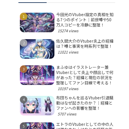
今田光のVtuber設定の真相を知
る7つのポイント｜前世噂や50
万人コピーを冷静に整理！
15274 views
佐久間大介のVtuber炎上の経緯
は？噂と事実を時系列で整理！
11021 views
まふゆはイラストレーター兼
Vtuberとして炎上や顔出しで何
があった？経緯と現在の状況を
整理してファン目線で考える！
10197 views
布団ちゃんを巡るVtuber引退騒
動はなぜ起きたのか？｜経緯と
ファンへの影響を整理！
5707 views
エトラのVtuberとしての中の人