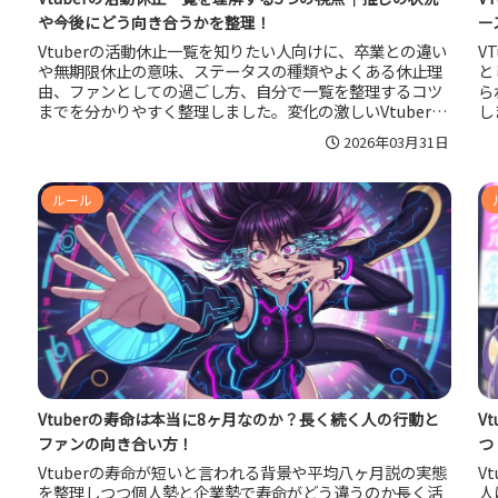
や今後にどう向き合うかを整理！
ー
Vtuberの活動休止一覧を知りたい人向けに、卒業との違い
V
や無期限休止の意味、ステータスの種類やよくある休止理
と
由、ファンとしての過ごし方、自分で一覧を整理するコツ
ら
までを分かりやすく整理しました。変化の激しいVtuber界
し
で、推しの状況を落ち着いて受け止めるための視点と、公
か
2026年03月31日
式情報との付き合い方を丁寧に解説しています。
ラ
実
ルール
Vtuberの寿命は本当に8ヶ月なのか？長く続く人の行動と
V
ファンの向き合い方！
つ
Vtuberの寿命が短いと言われる背景や平均八ヶ月説の実態
V
を整理しつつ個人勢と企業勢で寿命がどう違うのか長く活
人