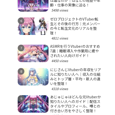
は誰なのか｜はなとの経歴や年
齢・仕事の実像に迫る！
5498 views
ゼロプロジェクトのVTuber転
生とその後の行方｜元メンバー
の今と転生文化のリアルを整
理！
4811 views
ASMRを行うVtuberのおすすめ
7選｜睡眠導入や作業用に癒や
されたい人向けガイド！
4450 views
にじさんじVtuberの年収をリア
ルに知りたい人へ｜収入の仕組
みとトップ層・平均・新人の違
いを整理！
4318 views
あじゅじゅはどんな元Vtuberか
知りたい人へのガイド｜配信ス
タイルやプロフィール、噂との
付き合い方をやさしく整理！