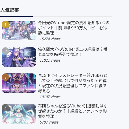
人気記事
今田光のVtuber設定の真相を知る7つの
ポイント｜前世噂や50万人コピーを冷
静に整理！
15274 views
佐久間大介のVtuber炎上の経緯は？噂
と事実を時系列で整理！
11021 views
まふゆはイラストレーター兼Vtuberと
して炎上や顔出しで何があった？経緯
と現在の状況を整理してファン目線で
考える！
10197 views
布団ちゃんを巡るVtuber引退騒動はな
ぜ起きたのか？｜経緯とファンへの影
響を整理！
5707 views