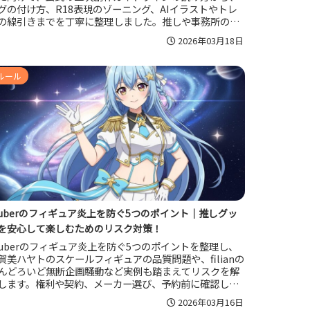
グの付け方、R18表現のゾーニング、AIイラストやトレ
の線引きまでを丁寧に整理しました。推しや事務所のル
ルを尊重しながら、ネタバレ配慮や投稿頻度、サムネイ
2026年03月18日
利用や収益化の目安など、トラブルを避けつつ長く創作
楽しむための実践的なポイントをまとめています。
ルール
tuberのフィギュア炎上を防ぐ5つのポイント｜推しグッ
を安心して楽しむためのリスク対策！
tuberのフィギュア炎上を防ぐ5つのポイントを整理し、
賀美ハヤトのスケールフィギュアの品質問題や、filianの
んどろいど無断企画騒動など実例も踏まえてリスクを解
します。権利や契約、メーカー選び、予約前に確認した
情報、炎上時の落ち着いた対処法まで、企画側とファン
2026年03月16日
方が推しのフィギュアを安心して楽しむためのポイント