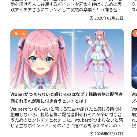
動を続ける人に共通するポイントや寿命を伸ばすための実
タ
践アイデアさらにファンとして突然の卒業とどう向き合い
ス
推し活を長く楽しむかまでを一記事で分かりやすく解説し
ー
2026年03月28日
ます。
ル
を
ルール
Vtuberがつまらないと感じるのはなぜ？視聴者側と配信者
V
側それぞれが楽に付き合うヒントとは！
ズ
Vtuberがつまらないと感じる理由や飽きたと感じる瞬間を
V
整理しながら、視聴者側と配信者側それぞれが楽に付き合
加
うためのヒントをまとめました。Vtuberがつまらないと感
ね
じる主なポイントと、そのときに選べる視聴スタイルの工
説
夫、さらに配信が退屈だと言われにくくなる企画づくりや
い
2026年03月17日
トークの磨き方まで具体的に解説し、今のモヤモヤを言語
双