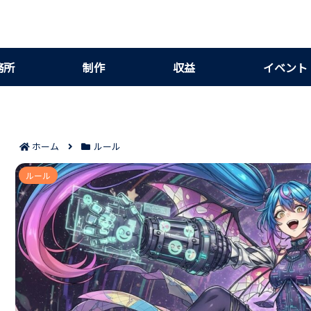
務所
制作
収益
イベント
ホーム
ルール
個人勢Vtuberの引退情報を一覧で把握するコツ5
ルール