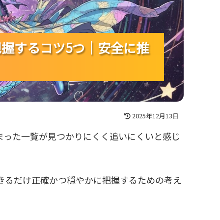
で把握するコツ5つ｜安全に推
で把握するコツ5つ｜安全に推
で把握するコツ5つ｜安全に推
2025年12月13日
とまった一覧が見つかりにくく追いにくいと感じ
できるだけ正確かつ穏やかに把握するための考え