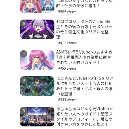
は誰なのか｜はなとの経歴や年
齢・仕事の実像に迫る！
5504 views
ゼロプロジェクトのVTuber転
生とその後の行方｜元メンバー
の今と転生文化のリアルを整
理！
4811 views
ASMRを行うVtuberのおすすめ
7選｜睡眠導入や作業用に癒や
されたい人向けガイド！
4455 views
にじさんじVtuberの年収をリア
ルに知りたい人へ｜収入の仕組
みとトップ層・平均・新人の違
いを整理！
4333 views
あじゅじゅはどんな元Vtuberか
知りたい人へのガイド｜配信ス
タイルやプロフィール、噂との
付き合い方をやさしく整理！