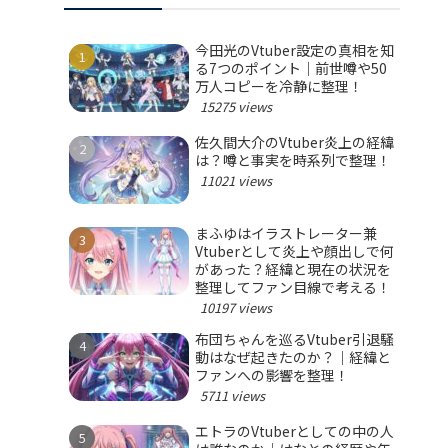
今田光のVtuber設定の真相を知
る7つのポイント｜前世噂や50
万人コピーを冷静に整理！
15275 views
佐久間大介のVtuber炎上の経緯
は？噂と事実を時系列で整理！
11021 views
まふゆはイラストレーター兼
Vtuberとして炎上や顔出しで何
があった？経緯と現在の状況を
整理してファン目線で考える！
10197 views
布団ちゃんを巡るVtuber引退騒
動はなぜ起きたのか？｜経緯と
ファンへの影響を整理！
5711 views
エトラのVtuberとしての中の人