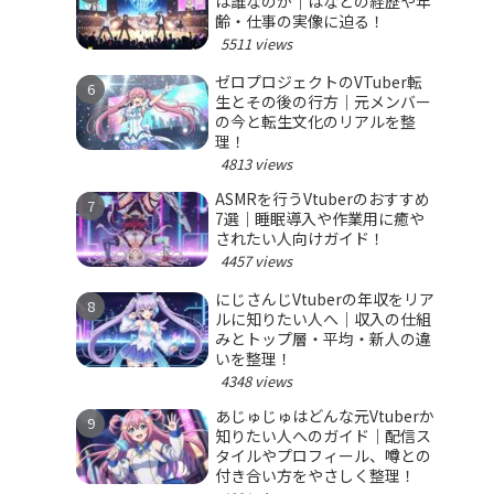
は誰なのか｜はなとの経歴や年
齢・仕事の実像に迫る！
5511 views
ゼロプロジェクトのVTuber転
生とその後の行方｜元メンバー
の今と転生文化のリアルを整
理！
4813 views
ASMRを行うVtuberのおすすめ
7選｜睡眠導入や作業用に癒や
されたい人向けガイド！
4457 views
にじさんじVtuberの年収をリア
ルに知りたい人へ｜収入の仕組
みとトップ層・平均・新人の違
いを整理！
4348 views
あじゅじゅはどんな元Vtuberか
知りたい人へのガイド｜配信ス
タイルやプロフィール、噂との
付き合い方をやさしく整理！