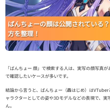
ばんちょーの顔は公開されている？
ばんちょーの顔は公開されている？
ばんちょーの顔は公開されている？
方を整理！
方を整理！
方を整理！
「ばんちょー 顔」で検索する人は、実写の顔写真が
で確認したいケースが多いです。
結論から言うと、ばんちょー（轟はじめ）はVTube
ャラクターとしての姿や3Dモデルなどの表現で、実
ん。