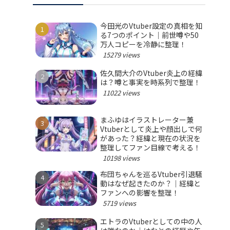
今田光のVtuber設定の真相を知
る7つのポイント｜前世噂や50
万人コピーを冷静に整理！
15279 views
佐久間大介のVtuber炎上の経緯
は？噂と事実を時系列で整理！
11022 views
まふゆはイラストレーター兼
Vtuberとして炎上や顔出しで何
があった？経緯と現在の状況を
整理してファン目線で考える！
10198 views
布団ちゃんを巡るVtuber引退騒
動はなぜ起きたのか？｜経緯と
ファンへの影響を整理！
5719 views
エトラのVtuberとしての中の人