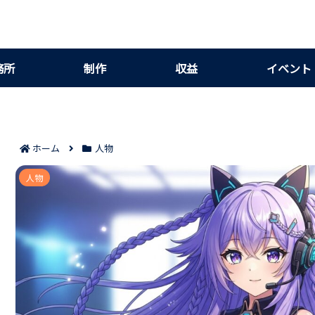
務所
制作
収益
イベント
ホーム
人物
ばんちょーの顔は公開されている？｜公
人物