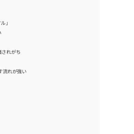
アル」
い
価されがち
推す流れが強い