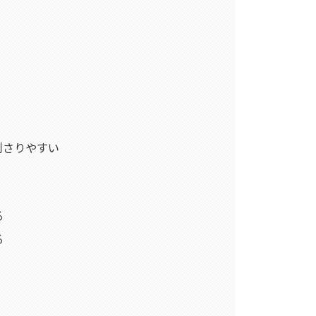
刺さりやすい
る
る