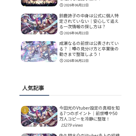
2026年06月22日
鈴鹿詩子の中身は公式に個人特
定されていない｜安心して追え
る一次情報の探し方は？
2026年06月22日
成瀬なるの前世は公表されてい
る？｜噂の見分け方と卒業後の
動きまで整理しよう！
2026年06月22日
人気記事
今田光のVtuber設定の真相を知
る7つのポイント｜前世噂や50
万人コピーを冷静に整理！
15279 views
佐久間大介のVtuber炎上の経緯