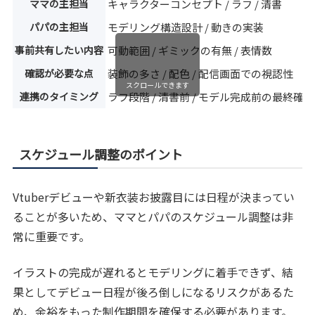
ママの主担当
キャラクターコンセプト / ラフ / 清書
パパの主担当
モデリング構造設計 / 動きの実装
事前共有したい内容
可動範囲 / ギミックの有無 / 表情数
確認が必要な点
装飾の多さ / 配色 / 配信画面での視認性
スクロールできます
連携のタイミング
ラフ段階 / 清書前 / モデル完成前の最終確認
スケジュール調整のポイント
Vtuberデビューや新衣装お披露目には日程が決まってい
ることが多いため、ママとパパのスケジュール調整は非
常に重要です。
イラストの完成が遅れるとモデリングに着手できず、結
果としてデビュー日程が後ろ倒しになるリスクがあるた
め、余裕をもった制作期間を確保する必要があります。