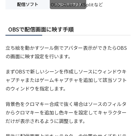
配信ソフト
OBS StudioやXSplitなど
スクロールできます
OBSで配信画面に映す手順
立ち絵を動かすツール側でアバター表示ができたらOBS
の画面に映す設定を行います。
まずOBSで新しいシーンを作成しソースにウィンドウキ
ャプチャまたはゲームキャプチャを追加して該当ソフト
のウィンドウを指定します。
背景色をクロマキー合成で抜く場合はソースのフィルタ
からクロマキーを追加し色キーを設定してキャラクター
だけが表示されるように調整します。