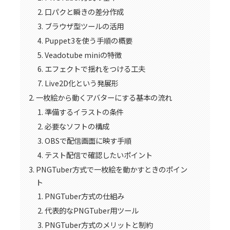
口パクと瞬きの差分作成
ブラウザ型ツールの活用
Puppet3を使う手順の概要
Veadotube miniの特徴
エフェクトで揺れをつける工夫
Live2D化という発展形
一枚絵から動くアバターにする基本の流れ
準備するイラストの条件
必要なソフトの構成
OBSで配信画面に映す手順
テスト配信で確認したいポイント
PNGTuber方式で一枚絵を動かすときのポイン
ト
PNGTuber方式の仕組み
代表的なPNGTuber用ツール
PNGTuber方式のメリットと制約