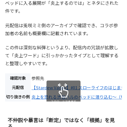
ベッドに入る展開が「炎上するのでは」とネタにされた
件です。
元配信は兎咲ミミ側のアーカイブで確認でき、コラボ参
加者の名前も概要欄に記載されています。
この件は深刻な糾弾というより、配信内の冗談が拡散し
て「炎上ワード」に引っかかったタイプとして理解する
と整理しやすいです。
確認対象
参照先
元配信
【Stardew Valley】#01 スローライフのは
切り抜きの例
炎上を恐れる渋谷ハルのベッドに潜り込む〜（切
スクロールできます
不仲説や暴言は「断定」ではなく「根拠」を見
る