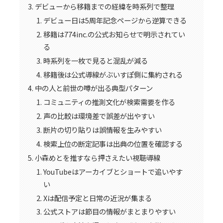
デビューから移籍までの経緯を時系列で整理
デビュー日は5周年記念ページから逆算できる
移籍は774inc.の公式お知らせで明示されてい
る
時系列を一枚で見ると混乱が減る
移籍後は公式導線がぶいすぽ側に集約される
中の人と前世の噂が出る典型パターン
コミュニティの推測文化が検索需要を作る
声の比較は環境差で誤差が出やすい
断片の切り貼りは誤情報を生みやすい
検索上位の断定記事は出典の位置を確認する
小森めとを推すなら押さえたい視聴導線
YouTubeはアーカイブとショートで追いやす
い
Xは配信予定と日常の近況が集まる
公式ストアは節目の情報がまとまりやすい