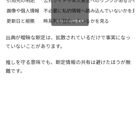
引用元の明記
公式サイトや本人発言へのリンクがあるかを
画像や個人情報
不必要に私的情報へ踏み込んでいないかを見
更新日と根拠
時系列が整合しているかを見る
スクロールできます
出典が曖昧な断定は、拡散されているだけで事実になっ
ていないことがあります。
推しを守る意味でも、断定情報の共有は避けたほうが無
難です。