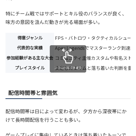
特にチーム戦ではサポートとキル役のバランスが良く、
味方の意図を汲んだ動きが光る場面が多い。
得意ジャンル
FPS・バトロワ・タクティカルシュー
代表的な実績
Apex Legendsでマスターランク到達
参加経験がある主な大会
コミュニティ主催カスタムや有名スト
プレイスタイル
安定したエイムと落ち着いた判断を重
スクロールできます
配信時間帯と雰囲気
配信時間帯は日によって変わるが、夕方から深夜帯にか
けて長時間配信を行うことも多い。
ゲームプレイに集中しているときは落ち着いたトーンで