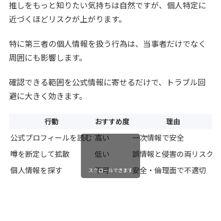
推しをもっと知りたい気持ちは自然ですが、個人特定に
近づくほどリスクが上がります。
特に第三者の個人情報を扱う行為は、当事者だけでなく
周囲にも影響します。
確認できる範囲を公式情報に寄せるだけで、トラブル回
避に大きく効きます。
行動
おすすめ度
理由
公式プロフィールを読む
高い
一次情報で安全
噂を断定して拡散
低い
誤情報と侵害の両リスク
個人情報を探す
不可
安全・倫理面で不適切
スクロールできます