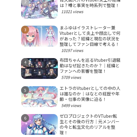
は？噂と事実を時系列で整理！
11021 views
まふゆはイラストレーター兼
Vtuberとして炎上や顔出しで何
があった？経緯と現在の状況を
整理してファン目線で考える！
10197 views
布団ちゃんを巡るVtuber引退騒
動はなぜ起きたのか？｜経緯と
ファンへの影響を整理！
5709 views
エトラのVtuberとしての中の人
は誰なのか｜はなとの経歴や年
齢・仕事の実像に迫る！
5499 views
ゼロプロジェクトのVTuber転
生とその後の行方｜元メンバー
の今と転生文化のリアルを整
理！