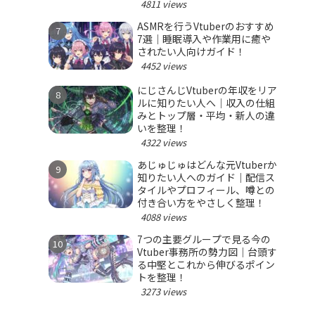
4811 views
ASMRを行うVtuberのおすすめ
7選｜睡眠導入や作業用に癒や
されたい人向けガイド！
4452 views
にじさんじVtuberの年収をリア
ルに知りたい人へ｜収入の仕組
みとトップ層・平均・新人の違
いを整理！
4322 views
あじゅじゅはどんな元Vtuberか
知りたい人へのガイド｜配信ス
タイルやプロフィール、噂との
付き合い方をやさしく整理！
4088 views
7つの主要グループで見る今の
Vtuber事務所の勢力図｜台頭す
る中堅とこれから伸びるポイン
トを整理！
3273 views