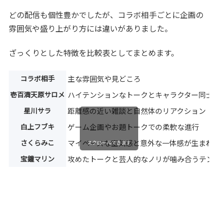
どの配信も個性豊かでしたが、コラボ相手ごとに企画の
雰囲気や盛り上がり方には違いがありました。
ざっくりとした特徴を比較表としてまとめます。
コラボ相手
主な雰囲気や見どころ
壱百満天原サロメ
ハイテンションなトークとキャラクター同士
星川サラ
距離感の近い雑談と自然体のリアクション
白上フブキ
ゲーム企画やお題トークでの柔軟な進行
さくらみこ
マイペースな空気感と意外な一体感が生まれ
スクロールできます
宝鐘マリン
攻めたトークと芸人的なノリが噛み合うテン