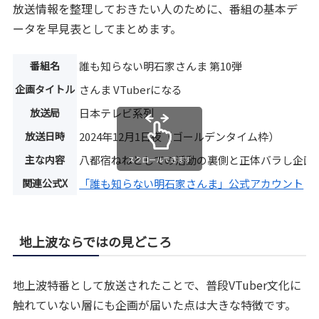
放送情報を整理しておきたい人のために、番組の基本デ
ータを早見表としてまとめます。
番組名
誰も知らない明石家さんま 第10弾
企画タイトル
さんま VTuberになる
放送局
日本テレビ系列
放送日時
2024年12月1日夜（ゴールデンタイム枠）
主な内容
八都宿ねねとしての活動の裏側と正体バラし企画
スクロールできます
関連公式X
「誰も知らない明石家さんま」公式アカウント
地上波ならではの見どころ
地上波特番として放送されたことで、普段VTuber文化に
触れていない層にも企画が届いた点は大きな特徴です。