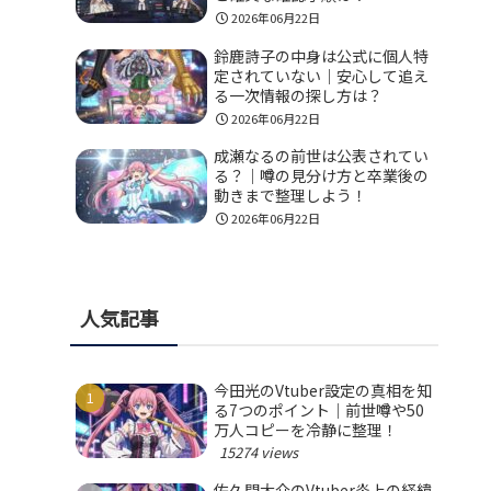
2026年06月22日
鈴鹿詩子の中身は公式に個人特
定されていない｜安心して追え
る一次情報の探し方は？
2026年06月22日
成瀬なるの前世は公表されてい
る？｜噂の見分け方と卒業後の
動きまで整理しよう！
2026年06月22日
人気記事
今田光のVtuber設定の真相を知
る7つのポイント｜前世噂や50
万人コピーを冷静に整理！
15274 views
佐久間大介のVtuber炎上の経緯