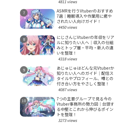
4811 views
ASMRを行うVtuberのおすすめ
7選｜睡眠導入や作業用に癒や
されたい人向けガイド！
4450 views
にじさんじVtuberの年収をリア
ルに知りたい人へ｜収入の仕組
みとトップ層・平均・新人の違
いを整理！
4318 views
あじゅじゅはどんな元Vtuberか
知りたい人へのガイド｜配信ス
タイルやプロフィール、噂との
付き合い方をやさしく整理！
4087 views
7つの主要グループで見る今の
Vtuber事務所の勢力図｜台頭す
る中堅とこれから伸びるポイン
トを整理！
3273 views