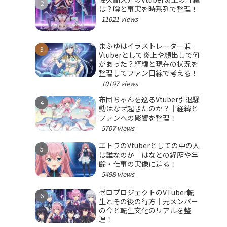
は？噂と事実を時系列で整理！
11021 views
まふゆはイラストレーター兼
Vtuberとして炎上や顔出しで何
があった？経緯と現在の状況を
整理してファン目線で考える！
10197 views
布団ちゃんを巡るVtuber引退騒
動はなぜ起きたのか？｜経緯と
ファンへの影響を整理！
5707 views
エトラのVtuberとしての中の人
は誰なのか｜はなとの経歴や年
齢・仕事の実像に迫る！
5498 views
ゼロプロジェクトのVTuber転
生とその後の行方｜元メンバー
の今と転生文化のリアルを整
理！